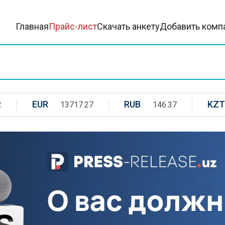
Главная
Прайс-лист
Скачать анкету
Добавить комп
EUR
RUB
KZT
2
13717.27
146.37