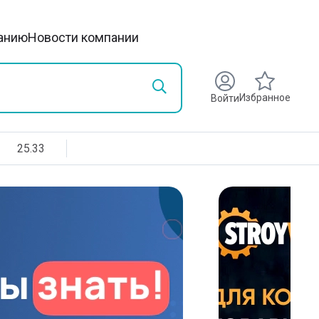
анию
Новости компании
Избранное
Войти
25.33