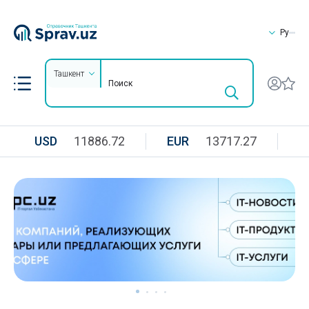
Ру
Ташкент
USD
11886.72
EUR
13717.27
R