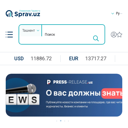
Ру
Ташкент
USD
11886.72
EUR
13717.27
R