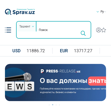
Ру
Ташкент
USD
11886.72
EUR
13717.27
R