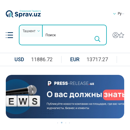
Ру
Ташкент
USD
11886.72
EUR
13717.27
R