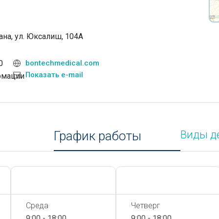
ана, ул. Юксалиш, 104А
0
bontechmedical.com
Показать e-mail
рмации
График работы
Виды д
Сегодня,
7 Августа
Сегодня,
7 Августа
Среда
Четверг
9:00 - 18:00
9:00 - 18:00