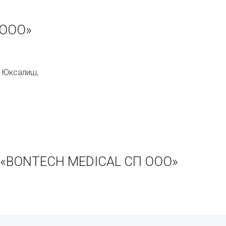
 ООО»
. Юксалиш,
и «BONTECH MEDICAL СП ООО»