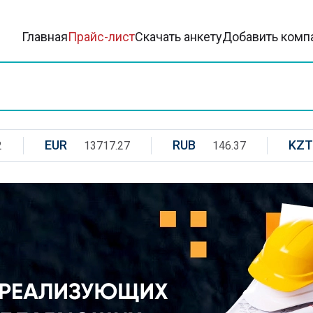
Главная
Прайс-лист
Скачать анкету
Добавить комп
EUR
RUB
KZT
2
13717.27
146.37