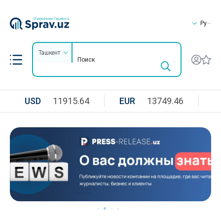
Ру
Ташкент
USD
11915.64
EUR
13749.46
R