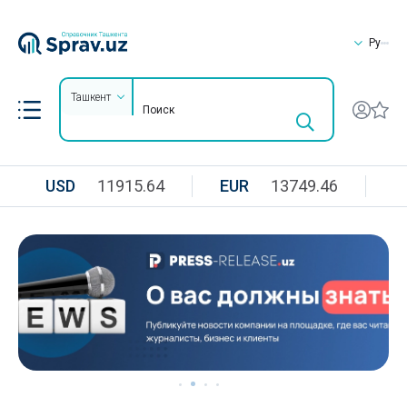
Ру
Ташкент
USD
11915.64
EUR
13749.46
R