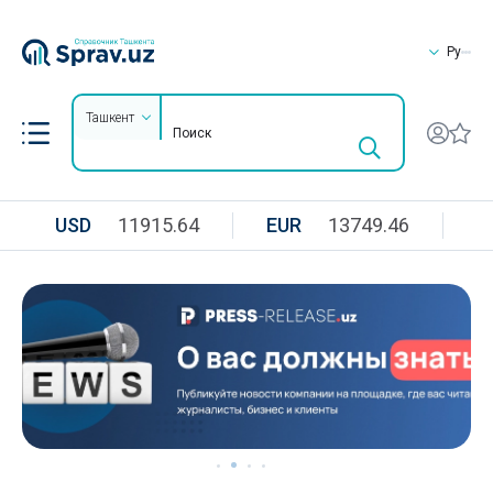
Ру
Ташкент
USD
11915.64
EUR
13749.46
R