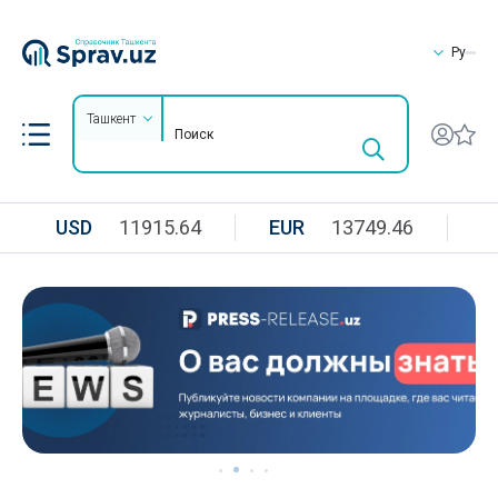
Ру
Ташкент
USD
11915.64
EUR
13749.46
R