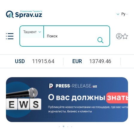
Ру
Ташкент
USD
11915.64
EUR
13749.46
R