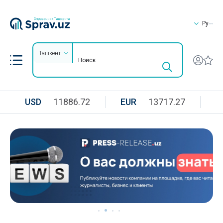
Ру
Ташкент
USD
11886.72
EUR
13717.27
R