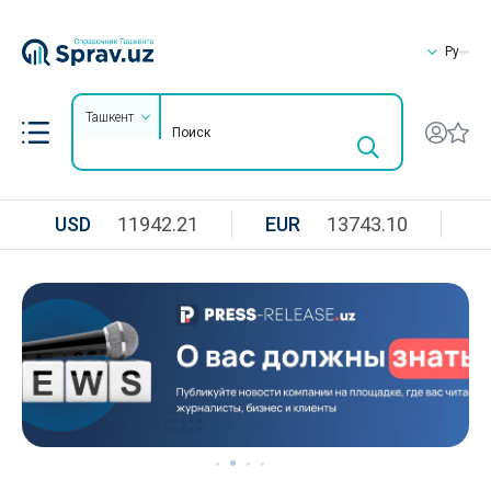
Ру
Ташкент
USD
11942.21
EUR
13743.10
R