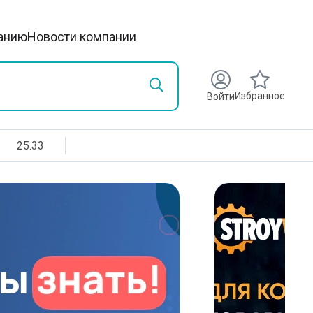
анию
Новости компании
Избранное
Войти
25.33