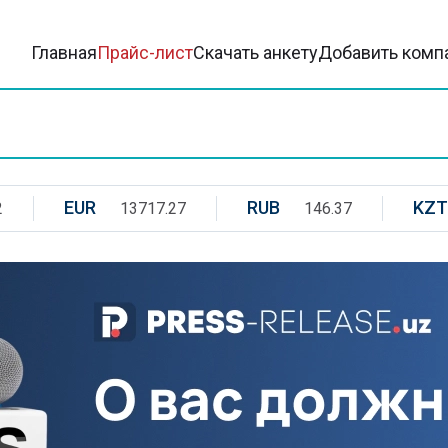
Главная
Прайс-лист
Скачать анкету
Добавить комп
EUR
RUB
KZT
2
13717.27
146.37