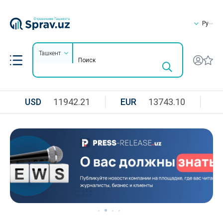
Ру
Ташкент
USD
11942.21
EUR
13743.10
R