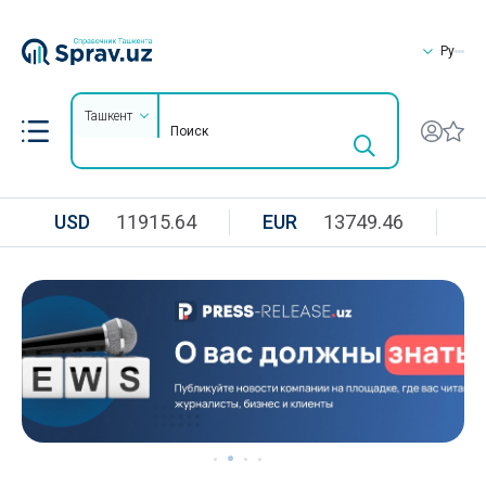
Ру
Ташкент
USD
11915.64
EUR
13749.46
R