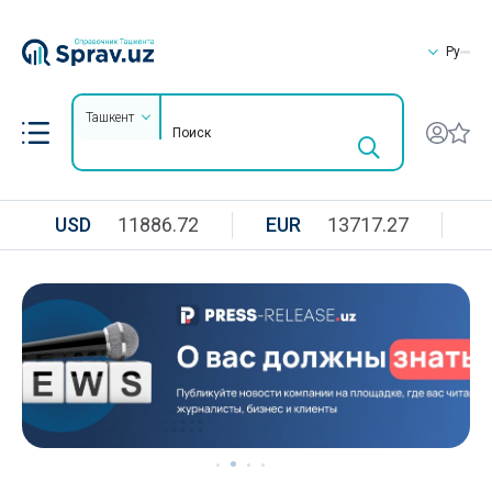
Ру
Ташкент
USD
11886.72
EUR
13717.27
R