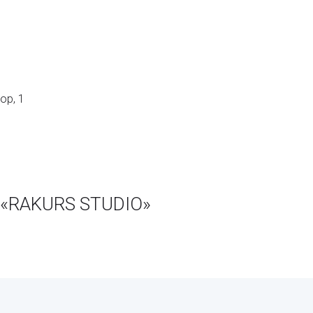
ор, 1
 «RAKURS STUDIO»