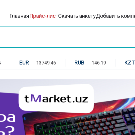
Главная
Прайс-лист
Скачать анкету
Добавить комп
EUR
RUB
KZT
4
13749.46
146.19