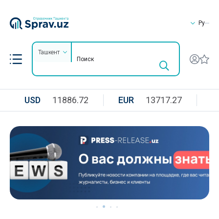
Ру
Ташкент
USD
11886.72
EUR
13717.27
R