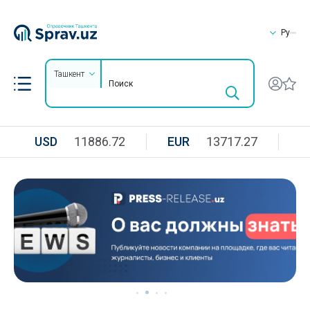
Ру
Ташкент
USD
11886.72
EUR
13717.27
R