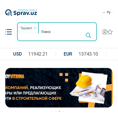
Ру
Ташкент
USD
11942.21
EUR
13743.10
R