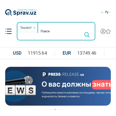
Ру
Ташкент
USD
11915.64
EUR
13749.46
R