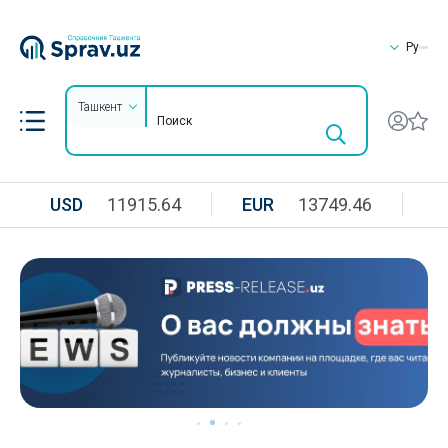
Ру
Ташкент
USD
11915.64
EUR
13749.46
R