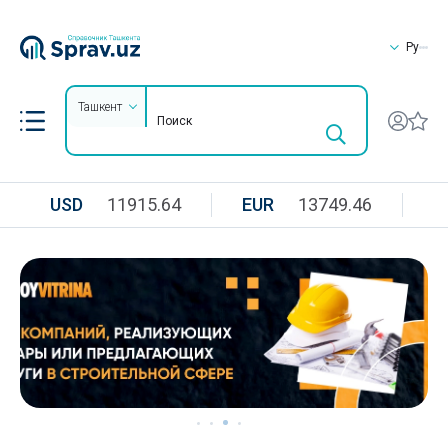
Ру
Ташкент
USD
11915.64
EUR
13749.46
R