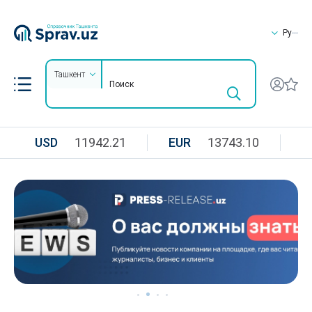
Ру
Ташкент
USD
11942.21
EUR
13743.10
R