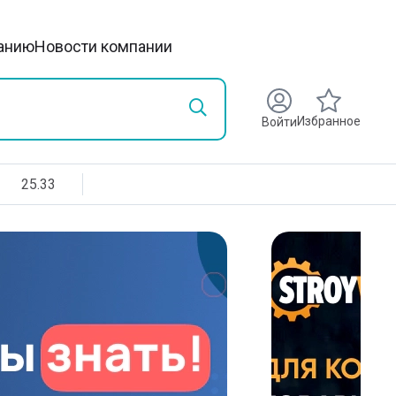
анию
Новости компании
Избранное
Войти
25.33