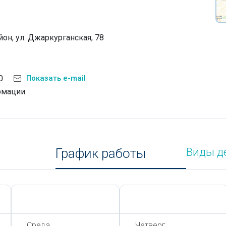
он, ул. Джаркурганская, 78
0
Показать e-mail
рмации
График работы
Виды д
Сегодня,
7 Августа
Сегодня,
7 Августа
Среда
Четверг