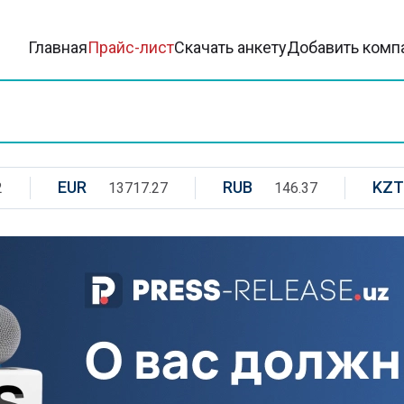
Главная
Прайс-лист
Скачать анкету
Добавить комп
EUR
RUB
KZT
2
13717.27
146.37