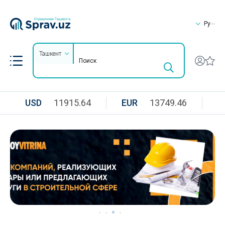
Ру
Ташкент
USD
11915.64
EUR
13749.46
R