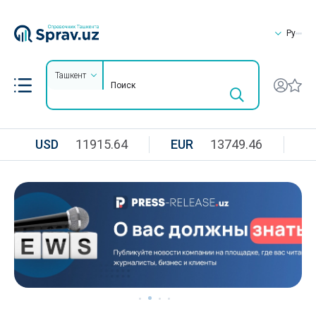
Ру
Ташкент
USD
11915.64
EUR
13749.46
R