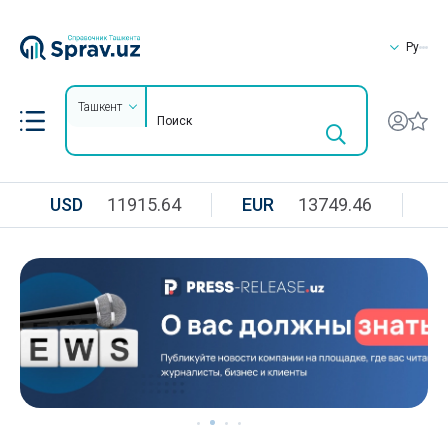
Ру
Ташкент
USD
11915.64
EUR
13749.46
R