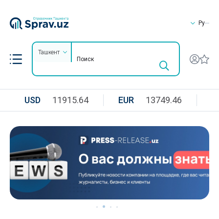
Ру
Ташкент
USD
11915.64
EUR
13749.46
R