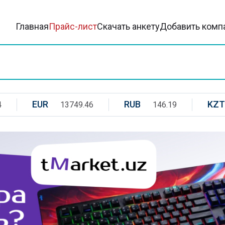
Главная
Прайс-лист
Скачать анкету
Добавить комп
EUR
RUB
KZT
4
13749.46
146.19