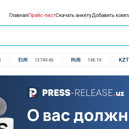
Главная
Прайс-лист
Скачать анкету
Добавить комп
EUR
RUB
KZT
4
13749.46
146.19