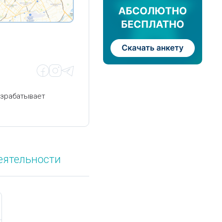
азрабатывает
еятельности