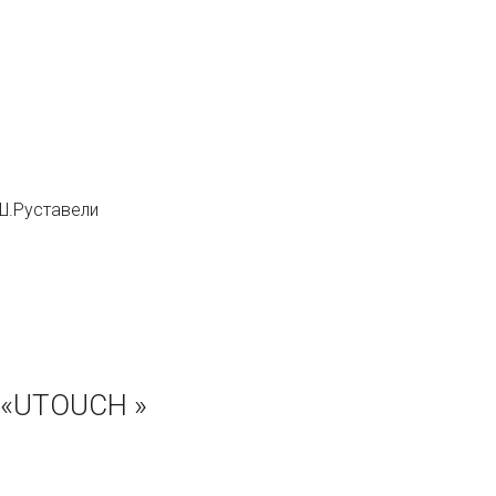
Ш.Руставели
 «UTOUCH »