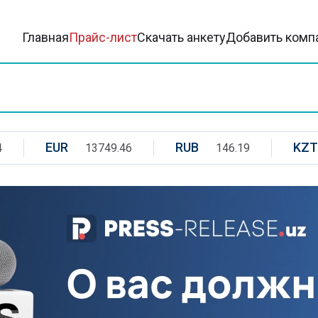
Главная
Прайс-лист
Скачать анкету
Добавить комп
EUR
RUB
KZT
4
13749.46
146.19