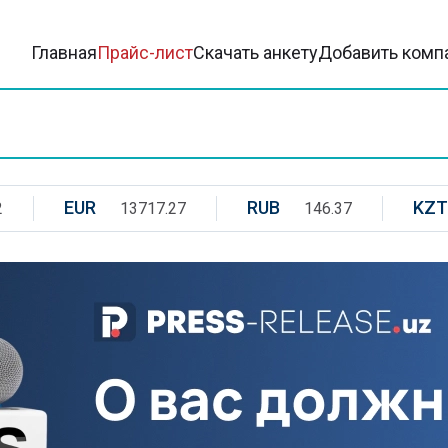
Главная
Прайс-лист
Скачать анкету
Добавить комп
EUR
RUB
KZT
2
13717.27
146.37