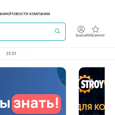
анию
Новости компании
Избранное
Войти
25.33