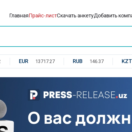
Главная
Прайс-лист
Скачать анкету
Добавить комп
EUR
RUB
KZT
2
13717.27
146.37