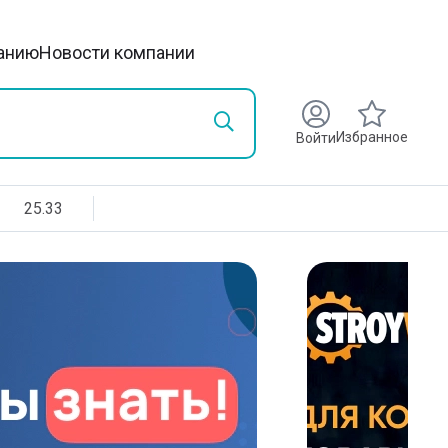
анию
Новости компании
Избранное
Войти
25.33