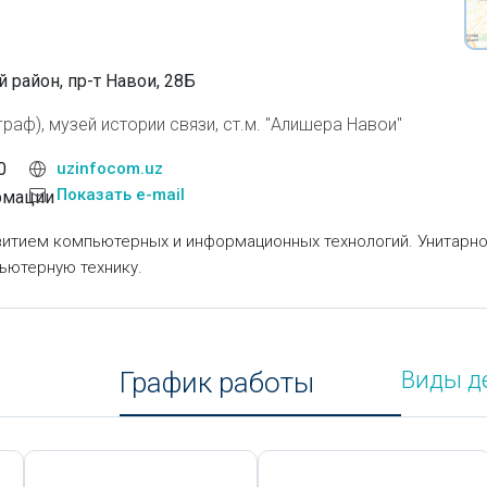
 район, пр-т Навои, 28Б
граф), музей истории связи, ст.м. "Алишера Навои"
0
uzinfocom.uz
Показать e-mail
рмации
азвитием компьютерных и информационных технологий. Унитарн
ьютерную технику.
График работы
Виды д
Сегодня,
7 Августа
Сегодня,
7 Августа