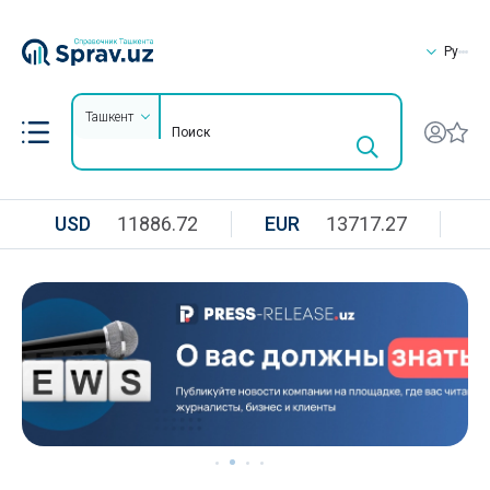
Ру
Ташкент
USD
11886.72
EUR
13717.27
R