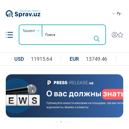
Ру
Ташкент
USD
11915.64
EUR
13749.46
R