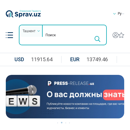
Ру
Ташкент
USD
11915.64
EUR
13749.46
R