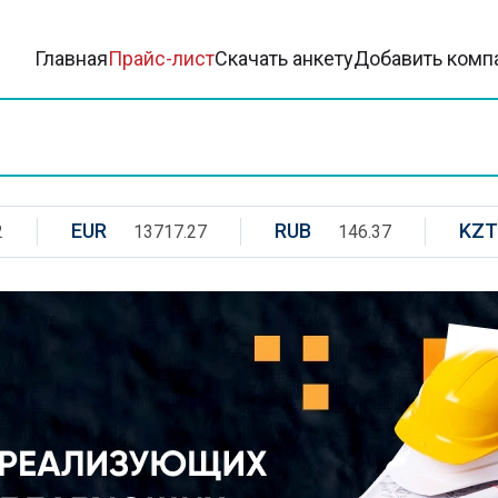
Главная
Прайс-лист
Скачать анкету
Добавить комп
EUR
RUB
KZT
2
13717.27
146.37