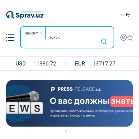
Ру
Ташкент
USD
11886.72
EUR
13717.27
R