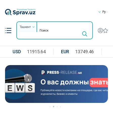
Ру
Ташкент
USD
11915.64
EUR
13749.46
R