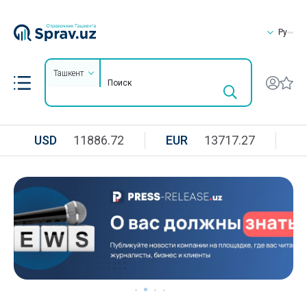
Ру
Ташкент
USD
11886.72
EUR
13717.27
R