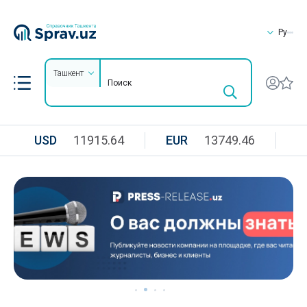
Ру
Ташкент
USD
11915.64
EUR
13749.46
R