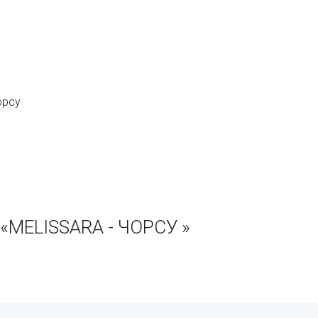
орсу
«MELISSARA - ЧОРСУ »