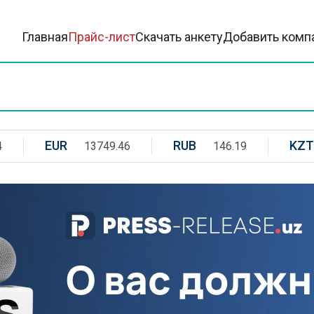
Главная
Прайс-лист
Скачать анкету
Добавить комп
EUR
RUB
KZT
4
13749.46
146.19