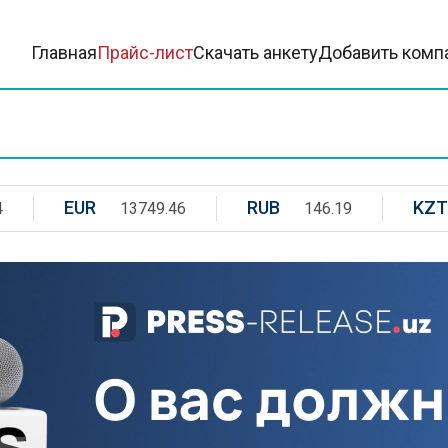
Главная
Прайс-лист
Скачать анкету
Добавить комп
EUR
RUB
KZT
4
13749.46
146.19