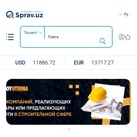
Ру
Ташкент
USD
11886.72
EUR
13717.27
R