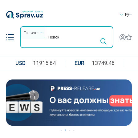
Ру
Ташкент
USD
11915.64
EUR
13749.46
R