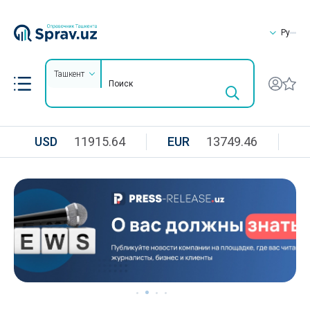
Ру
Ташкент
USD
11915.64
EUR
13749.46
R