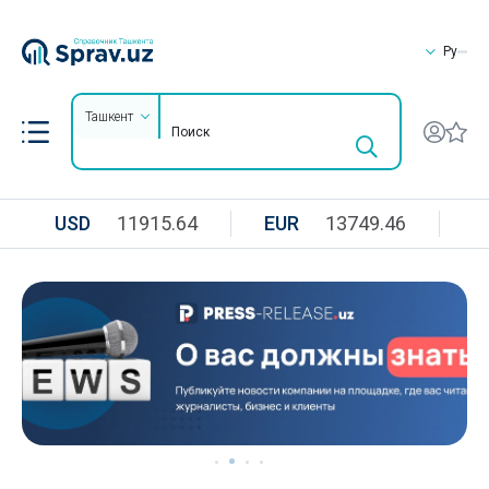
Ру
Ташкент
USD
11915.64
EUR
13749.46
R