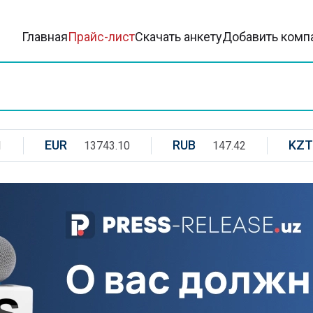
Главная
Прайс-лист
Скачать анкету
Добавить комп
EUR
RUB
KZT
1
13743.10
147.42