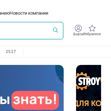
анию
Новости компании
Избранное
Войти
25.27